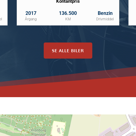
Kontantpris
2017
136.500
Benzin
el
Årgang
KM
Drivmiddel
SE ALLE BILER