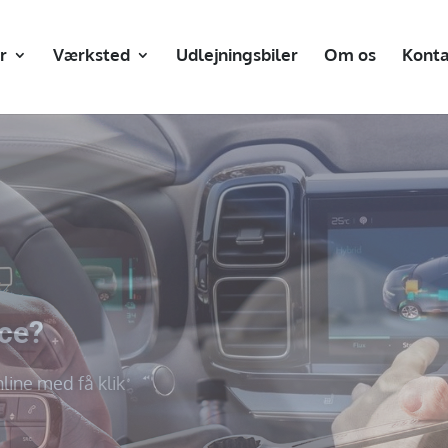
r
Værksted
Udlejningsbiler
Om os
Konta
r A/S
i er? Klik på knappen og