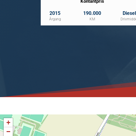
Kontantpris
2015
190.000
Diesel
Årgang
KM
Drivmidd
+
−