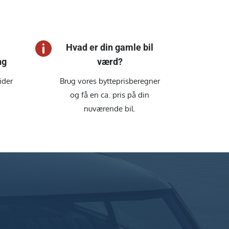

Hvad er din gamle bil
ng
værd?
ider
Brug vores bytteprisberegner
og få en ca. pris på din
nuværende bil.