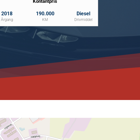
Kontantpris
2018
190.000
Diesel
Årgang
KM
Drivmiddel