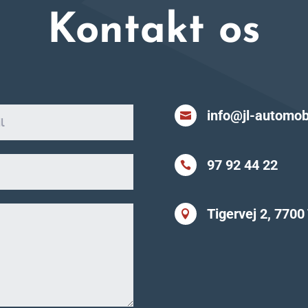
Kontakt os
info@jl-automob

97 92 44 22

Tigervej 2, 7700
