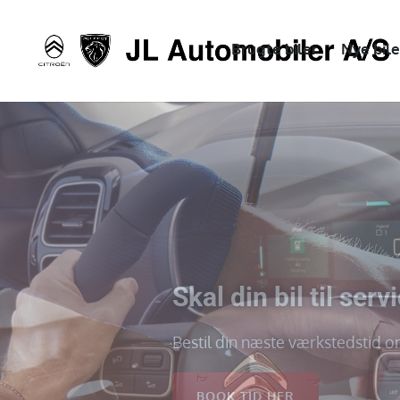
Brugte biler
Nye bile
Om JL Automobile
Vil du vide lidt mere om hvem v
læs mere om os.