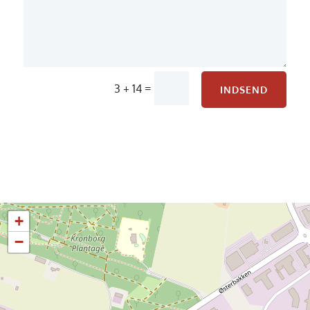
=
3 + 14
INDSEND
+
−