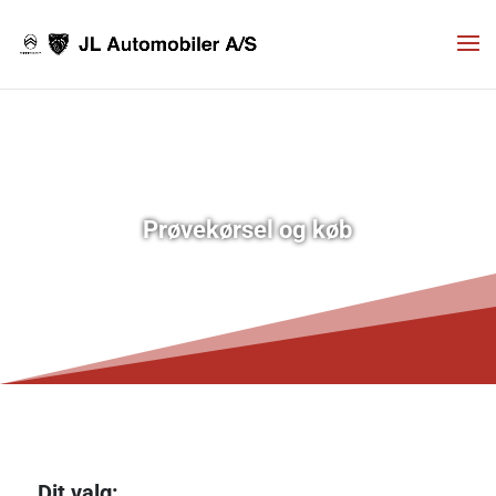
Prøvekørsel og køb
7
Dit valg: