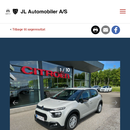
<
Tilbage til søgeresultat
1
/
10