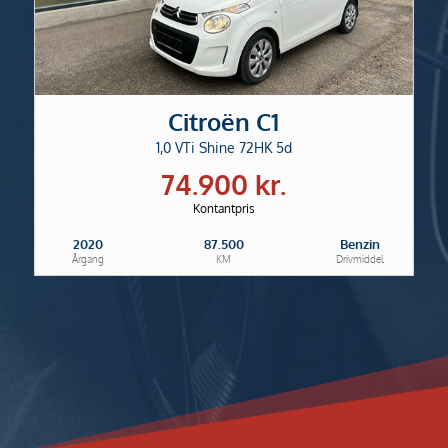
Citroën C1
1,0 VTi Shine 72HK 5d
74.900 kr.
Kontantpris
2020
87.500
Benzin
Årgang
KM
Drivmiddel