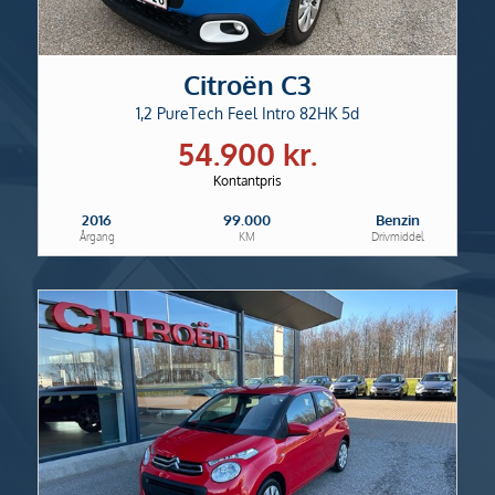
Citroën C3
1,2 PureTech Feel Intro 82HK 5d
54.900 kr.
Kontantpris
2016
99.000
Benzin
Årgang
KM
Drivmiddel