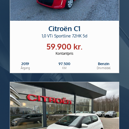
Citroën C1
1,0 VTi Sportline 72HK 5d
59.900 kr.
Kontantpris
2019
97.500
Benzin
Årgang
KM
Drivmiddel