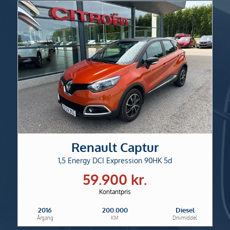
Renault Captur
1,5 Energy DCI Expression 90HK 5d
59.900 kr.
Kontantpris
2016
200.000
Diesel
Årgang
KM
Drivmiddel