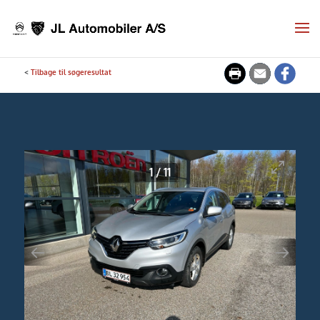
<
Tilbage til søgeresultat
1
/
11