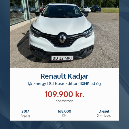
Renault Kadjar
1,5 Energy DCI Bose Edition 110HK 5d 6g
109.900 kr.
Kontantpris
2017
168.000
Diesel
Årgang
KM
Drivmiddel