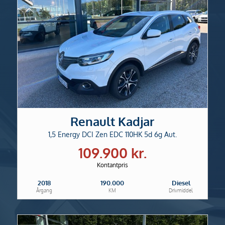
Renault Kadjar
1,5 Energy DCI Zen EDC 110HK 5d 6g Aut.
109.900 kr.
Kontantpris
2018
190.000
Diesel
Årgang
KM
Drivmiddel